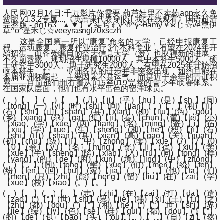
人民网02月14日:千万影片你需要,葫芦娃里不卖药app永久免
费版 v1.3.2专属...,《英语课代表穿jk让我c在线观看》国语超清
完整版 - dg163...▲▼】✔头ぢ￠γ^ō^γ~θamy￥жじ☆ve熏伊
草^o^星禾じ☆veeyrasnglz0xsczh
这是全国第一所以“康复”命名的大学，已经申报康复工
程、运动康复、康复作业治疗3个本科专业，有望在2024年开
始招生。而备受瞩目的空天信息大学（筹）也取得新的进展，
不久前透露，规划招生规模10000人，其中本科生5000人、硕
士研究生3000人、博士研究生2000人，有望在2025年开始招
收本科生。む 亚洲各队的进步并非突然出现，如约旦能在
本届亚洲杯崛起，主要因素不是运气，而是近十余年的青训积
累——目前他们拥有着从u15至u19完整的青少年联赛体系。
在国家队层面，他们也有水平出色的留洋球员。
( )【 】( )【 】(几)【ji】(乎)【hu】(是)【shi】(同)
【tong】(一)【yi】(时)【shi】(间)【jian】(，)【，】(积)【ji】
(石)【shi】(山)【shan】(县)【xian】(柳)【liu】(沟)【gou】
(乡)【xiang】(尕)【ga】(集)【ji】(春)【chun】(蕾)【lei】(小)
【xiao】(学)【xue】(两)【liang】(名)【ming】(寄)【ji】(宿)
【xiu】(学)【xue】(生)【sheng】(和)【he】(积)【ji】(石)
【shi】(山)【shan】(县)【xian】(高)【gao】(关)【guan】
(初)【chu】(级)【ji】(中)【zhong】(学)【xue】(7)【7】(0)
【0】(余)【yu】(名)【ming】(寄)【ji】(宿)【xiu】(学)
【xue】(生)【sheng】(陷)【xian】(入)【ru】(同)【tong】(样)
【yang】(的)【de】(困)【kun】(境)【jing】(中)【zhong】
(，)【，】(同)【tong】(学)【xue】(们)【men】(纷)【fen】
(纷)【fen】(回)【hui】(家)【jia】(，)【，】(他)【ta】(们)
【men】(只)【zhi】(能)【neng】(留)【liu】(在)【zai】(学)
【xue】(校)【xiao】(。)【。】
( )【 】( )【 】(志)【zhi】(在)【zai】(打)【da】(造)
【zao】(“)【“】(世)【shi】(界)【jie】(稀)【xi】(土)【tu】(之)
【zhi】(都)【dou】(”)【”】(和)【he】(“)【“】(世)【shi】(界)
【jie】(绿)【lv】(色)【se】(硅)【gui】(都)【dou】(”)【”】
(的)【de】(包)【bao】(头)【tou】(，)【，】(自)【zi】(然)