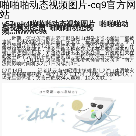
啪啪啪动态视频图片-cq9官方网
站
y57rnir4啪啪啪动态视频图片_啪啪啪动
态视频动态图_啪啪啪动态视
频...lwwwc9a
近期，河北省迁西县老干部马树山因举报当地领导干部被
逮捕、起诉的案件引起社会广泛关注。最高检高度重视，专门
派出院领导前往河北指导案件办理；会同河北省检察机关，在
审查核实的基础上，指令迁西县检察院以不存在犯罪事实对马
树山依法撤回起诉，并将依法作出不起诉处理。对检察机关在
此案中多个方面存在的严重问题，要按照司法责任制规定，严
肃追责。（1月19日 央视新闻）冰冻橙色预警首次拉响！南方
冻雨影响时间将从2月1日持续到4日。
02月14日， 记者从云南省昭通市镇雄县“1·22”山体滑坡灾
害处置指挥部获悉，截至1月24日17时，现场已搜救到34人，
均无生命体征，灾害已造成34人遇难、10人失联。。