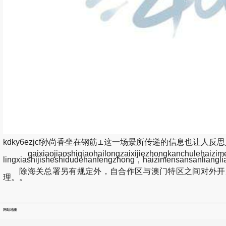
kdky6ezjcf孙尚香坐在钢筋⊥这一场景所传递的信息也让人反思人与环
gaixiaojiaoshiqiaohailongzaixijiezhongkanchulehaiz
lingxiashijisheshidudehanfengzhong，haizimensansanlia
除海关总署另有规定外，自合作区与澳门特区之间对外开放
理。。
网站地图