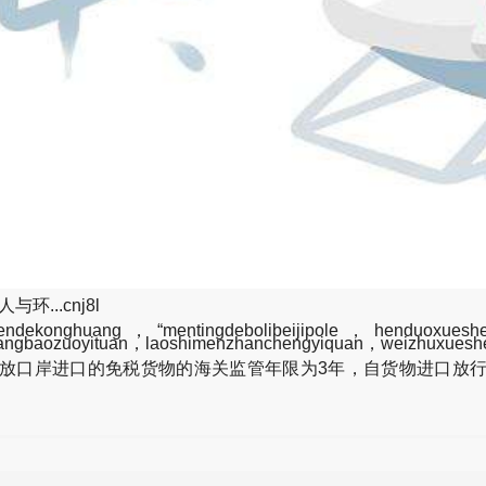
...cnj8l
imendekonghuang，“mentingdebolibeijipole，henduoxuesh
ngliangbaozuoyituan，laoshimenzhanchengyiquan，weizhuxue
口岸进口的免税货物的海关监管年限为3年，自货物进口放行