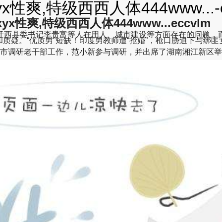
yx性爽,特级西西人体444www...
xyx性爽,特级西西人体444www...eccvlm
西县委书记李贵富等人在用人、城市建设等方面存在的问题，而
质疑。“优质男”短缺！印度男教师遭“抢婚”，枪口胁迫下与绑匪
赴长沙市调研老干部工作，范小新参与调研，并出席了湖南湘江新区