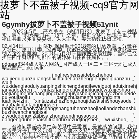
拔萝卜不盖被子视频-cq9官方网
站
6gymhy拔萝卜不盖被子视频51ynit
2023年5月，严克美在《光明日报》发表了《有一种踏
实，叫作“和乡亲们在一起”》文章。根据介绍，她现任重庆市
巫山县曲尺乡党委委员、人大主席。美元指数15日上涨。
02月14日， 国家医保局源于2018年的机构改革，分散在
人社部、原卫计委、发改委、民政部的医保相关职能就此统一
纳入这个新机构。2018年5月31日国家医保局挂牌，当时已经
担任四年财政部副部长的胡静林出任首任局长。。
pdgapr3344成人私人网站_国产成人一区二区三区无码_成人
精品国产...pkokwlki
jinglireshensaidebozhehou，
waijieduiguozujiangshixintaidetiaozhenggengweiguanzhu。
wulei、
wuxidenglaoduiyuanpingshichengdanqileweiguojiaduixinrenj
ianyadezeren。yinlashangerchuyuhuifuqidewuxijieshao，
laojiangmenrichangjingchanghuiyushoucicanjiayazhoubeide
duiyoujiaoliu，bangzhutamenfangsongxintai，
tuanjieyizhi。“xintaizaizhezhongzhoujidasaishishouyaode，
xianbaxintaifangpingwen，
ranhouzaikaolvzaichangshangruheanzhaojiaoliandezhanshu
buzhiwanchengbisai。
ziwodedongxizaibisaizhongkendingyaoyou，
dangengduodehaishituanduixiezuojingshen。”wuxishuo。。
台湾问题始终是中美关系中最重要、最敏感的问题。我们
要求美方停止武装台湾，切实将不支持“台独”的表态落实到具
体行动，停止干涉中国内政，不要在错误和危险的道路上越走
越远。“以台制华”注定失败，“以武谋独”死路一条。中国人民解