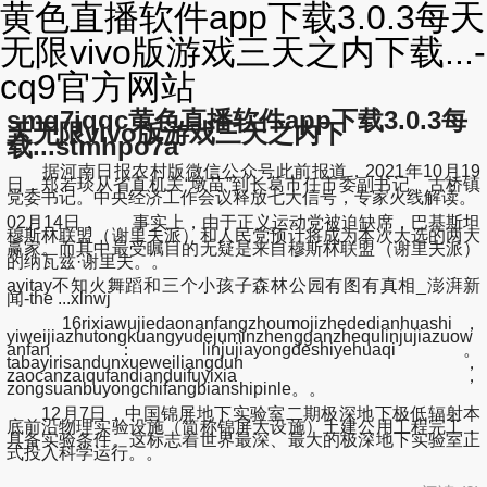
黄色直播软件app下载3.0.3每天
无限vivo版游戏三天之内下载...-
cq9官方网站
smq7jqqc黄色直播软件app下载3.0.3每
天无限vivo版游戏三天之内下
载...stmhpo7a
据河南日报农村版微信公众号此前报道，2021年10月19
日，郑若琰从省直机关“墩苗”到长葛市任市委副书记、古桥镇
党委书记。中央经济工作会议释放七大信号，专家火线解读。
02月14日， 事实上，由于正义运动党被迫缺席，巴基斯坦
穆斯林联盟（谢里夫派）和人民党预计将成为本次大选的两大
赢家。而其中最受瞩目的无疑是来自穆斯林联盟（谢里夫派）
的纳瓦兹·谢里夫。。
ayitay不知火舞蹈和三个小孩子森林公园有图有真相_澎湃新
闻-the ...xlnwj
16rixiawujiedaonanfangzhoumojizhededianhuashi，
yiweijiazhutongkuangyudejuminzhengganzhequlinjujiazuow
anfan：linjujiayongdeshiyehuaqi。
tabayirisandunxueweiliangdun，
zaocanzaiqufandianduifuyixia，
zongsuanbuyongchifangbianshipinle。。
12月7日，中国锦屏地下实验室二期极深地下极低辐射本
底前沿物理实验设施（简称锦屏大设施）土建公用工程完工，
具备实验条件。这标志着世界最深、最大的极深地下实验室正
式投入科学运行。。