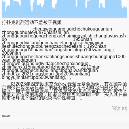
打扑克剧烈运动不盖被子视频
chengweiquanqiuqichechukouguanjun，
zhongguohualeyue70nianshijian。
zhongguoqichegongchengxuehuimingyulishichangfuyuwush
uo，1956nian，
zhongguodiyiliangguochanjiefangpaikachexiaxian，
jieshulezhongguobunengzaochedelishi；1992nian，
zhongguoqichenianchanliangshoucitupo100wanliang；
2009nian，
zhongguoqichechanxiaoliangshoucishuangshuangtupo1000
wanliangdaguan，
chengweiquanqiudiyidaqichechanxiaoguo，
zhijinlianxu15nianbaochizhegediwei；2012nian，
zhongguoqichechukouliangtupobaiwandaguan，
zhihouzai2021nianshoucitupo200wanliang，
bingyujinniantupo500wanliang。。
以2023年四季度末空仓的先锋聚元基金为例，其在前期的
定期报告显示该只基金的核心偏好为具有ai概念的科技股、传
媒股、电子信息类股票，这也反映出该只基金在“空仓”掩饰下
净值异常波动的现象，即基金经理可能重操旧业，买入其在前
期市场环境下偏好的此类高弹性赛道。。
阅读 (
0
)
网站地图