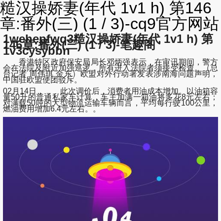
糙汉操娇妻(年代 1v1 h) 第146
章:番外(三) (1 / 3)-cq9官方网站
1wehepfwq3糙汉操娇妻(年代 1v1 h) 第
146章:番外(三) (1 / 3)-笔趣阁
1v3cysybbn
香港特区政府保安局局长邓炳强表示，在审讯期间，警方
会在法院及附近加强巡逻，所有进入法院者须接受检查。（总
台记者 周伟琪 金东）欧盟对外行动署发表涉南海问题声明，
中国驻欧盟使团驳斥。
02月14日， 此次调价后，消费者用油成本增加。以油箱容
量50升的普通私家车计算，车主加满一箱油将多花8元左右；
对满载50吨的大型物流运输车辆而言，平均每行驶100公里，
燃油费用增加6.4元左右。。