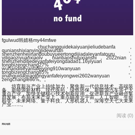
fgulwud韩婧格my44mfwe
chuchangguidekaiyuanjieliudebanfa，
qunianshixianyinglidewuhan、
shenzhenhejinandoubuyueertongdijiadaleyanfatouru，
yitigaoziyuanxiaolv。nianbaoshujuxianshi，2022nian，
shenzhenditiedeyanfafeiyongdadao1.16yiyuan，
tongbizengchang27%。
wuhanditieyanfafeiyong910wanyuan，
tongbizengchang85%。
jinanguidaojiaotongyanfafeiyongwei2602wanyuan，
zengchangle86%。。
培育新兴产业上持续加力，聚焦新一代信息技术、高端装
备、新能源新材料、现代医药、绿色环保、新能源汽车等七大
重点产业，加快关键核心技术创新应用，促进新兴产业融合集
群发展；布局未来产业上，重点瞄准元宇宙、人工智能、生命
科学、未来网络、量子科技、人形机器人、深海空天七大未来
产业……。
阅读 (
0
)
网站地图