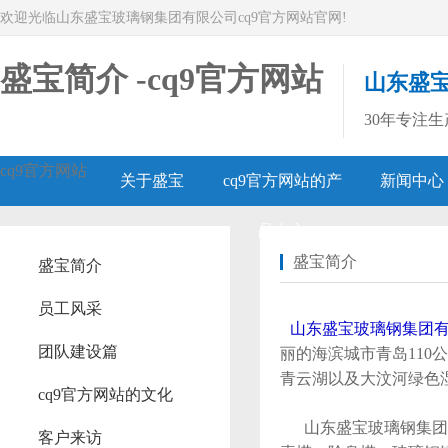
欢迎光临山东盛宝玻璃钢集团有限公司cq9官方网站官网!
盛宝简介 -cq9官方网站
山东盛
30年专注
cq9官方网站
关于盛宝
cq9官方网站的产
新闻中心
品中心
盛宝简介
盛宝简介
员工风采
山东盛宝玻璃钢集团
团队建设篇
丽的海滨城市青岛110
青云湖以及大汶河绿色
cq9官方网站的文化
山东盛宝玻璃钢集团有
客户来访