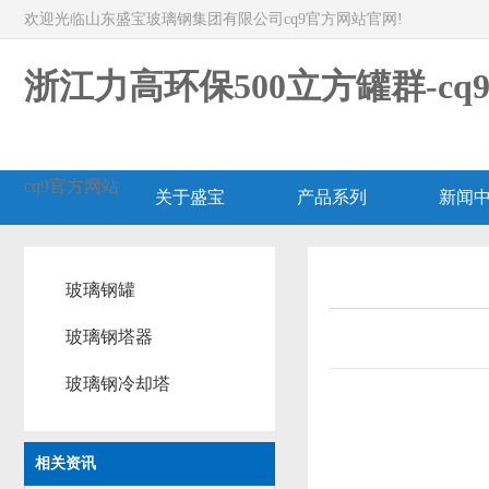
欢迎光临山东盛宝玻璃钢集团有限公司cq9官方网站官网!
浙江力高环保500立方罐群-cq
cq9官方网站
关于盛宝
产品系列
新闻
玻璃钢罐
玻璃钢塔器
玻璃钢冷却塔
相关资讯